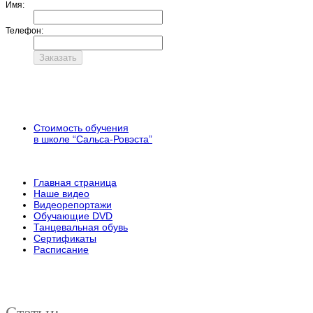
Имя:
Телефон:
Стоимость обучения
в школе “Сальса-Ровэста”
Главная страница
Наше видео
Видеорепортажи
Обучающие DVD
Танцевальная обувь
Сертификаты
Расписание
Статьи: