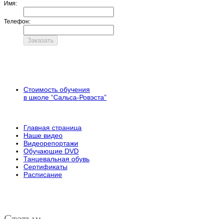
Имя:
Телефон:
Стоимость обучения
в школе “Сальса-Ровэста”
Главная страница
Наше видео
Видеорепортажи
Обучающие DVD
Танцевальная обувь
Сертификаты
Расписание
Статьи: