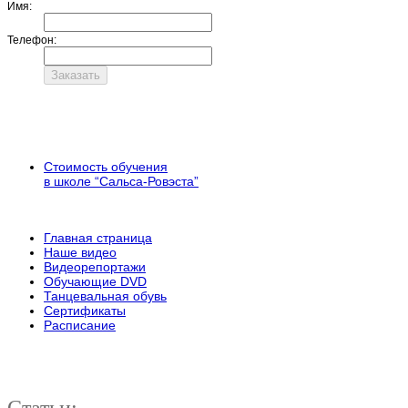
Имя:
Телефон:
Стоимость обучения
в школе “Сальса-Ровэста”
Главная страница
Наше видео
Видеорепортажи
Обучающие DVD
Танцевальная обувь
Сертификаты
Расписание
Статьи: